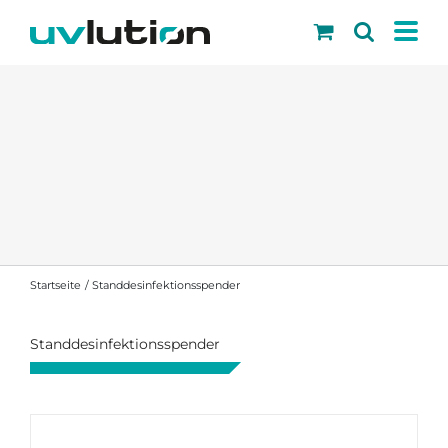
Skip
to
content
Startseite
Standdesinfektionsspender
Standdesinfektionsspender