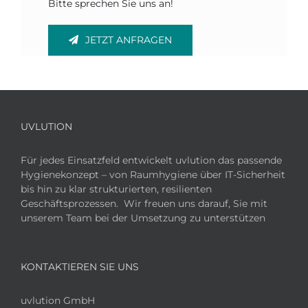
Bitte sprechen Sie uns an!
JETZT ANFRAGEN
UVLUTION
Für jedes Einsatzfeld entwickelt uvlution das passende
Hygienekonzept – von Raumhygiene über IT-Sicherheit
bis hin zu klar strukturierten, resilienten
Geschäftsprozessen. Wir freuen uns darauf, Sie mit
unserem Team bei der Umsetzung zu unterstützen
KONTAKTIEREN SIE UNS
uvlution GmbH