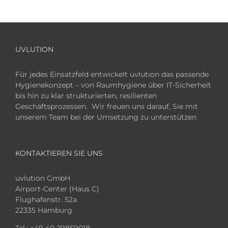
UVLUTION
Für jedes Einsatzfeld entwickelt uvlution das passende
Hygienekonzept – von Raumhygiene über IT-Sicherheit
bis hin zu klar strukturierten, resilienten
Geschäftsprozessen. Wir freuen uns darauf, Sie mit
unserem Team bei der Umsetzung zu unterstützen
KONTAKTIEREN SIE UNS
uvlution GmbH
Airport-Center (Haus C)
Flughafenstr. 52a
22335 Hamburg
Tel.:
+49 40 29859018