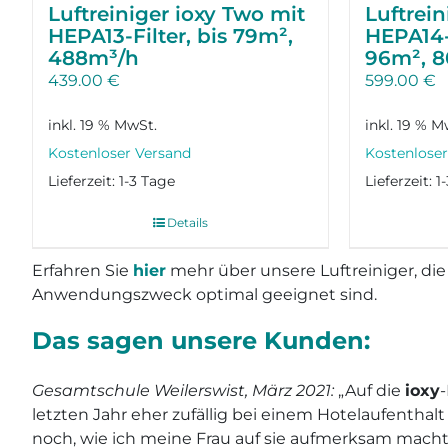
Luftreiniger ioxy Two mit
Luftrein
HEPA13-Filter, bis 79m²,
HEPA14-F
488m³/h
96m², 
439.00
€
599.00
€
inkl. 19 % MwSt.
inkl. 19 % M
Lieferzeit:
1-3 Tage
Lieferzeit:
1
Details
Erfahren Sie
hier
mehr über unsere Luftreiniger, die
Anwendungszweck optimal geeignet sind.
Das sagen unsere Kunden:
Gesamtschule Weilerswist, März 2021:
„Auf die
ioxy
-
letzten Jahr eher zufällig bei einem Hotelaufenthal
noch, wie ich meine Frau auf sie aufmerksam mach