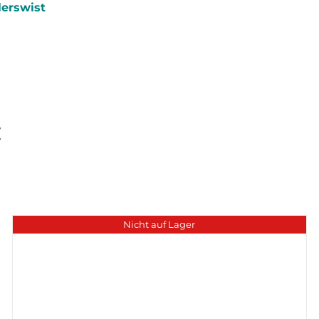
erswist
:
Nicht auf Lager