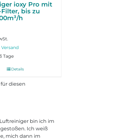
iger ioxy Pro mit
ilter, bis zu
800m³/h
wSt.
-3 Tage
Details
 für diesen
Luftreiniger bin ich im
t gestoßen. Ich weiß
te, mich dann im