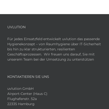
UVLUTION
Für jedes Einsatzfeld entwickelt uvlution das passende
Hygienekonzept – von Raumhygiene über IT-Sicherheit
bis hin zu klar strukturierten, resilienten
Geschäftsprozessen. Wir freuen uns darauf, Sie mit
unserem Team bei der Umsetzung zu unterstützen
KONTAKTIEREN SIE UNS
uvlution GmbH
Airport-Center (Haus C)
Flughafenstr. 52a
22335 Hamburg