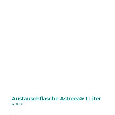
Austausch­flasche Astreea® 1 Liter
4.90
€