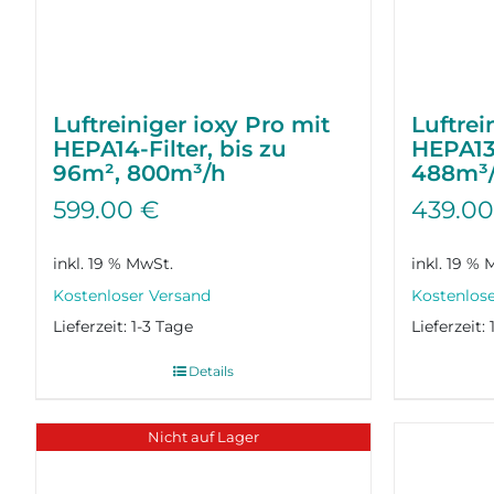
Luftreiniger ioxy Pro mit
Luftrei
HEPA14-Filter, bis zu
HEPA13-
96m², 800m³/h
488m³
599.00
€
439.0
inkl. 19 % MwSt.
inkl. 19 % 
Lieferzeit:
1-3 Tage
Lieferzeit:
Details
Nicht auf Lager