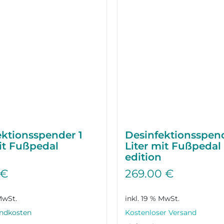
ktions­spender 1
Desinfektions­spen
it Fußpedal
Liter mit Fußpedal
edition
€
269.00
€
MwSt.
inkl. 19 % MwSt.
ndkosten