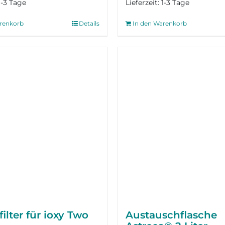
1-3 Tage
Lieferzeit:
1-3 Tage
renkorb
Details
In den Warenkorb
ilter für ioxy Two
Austausch­flasche