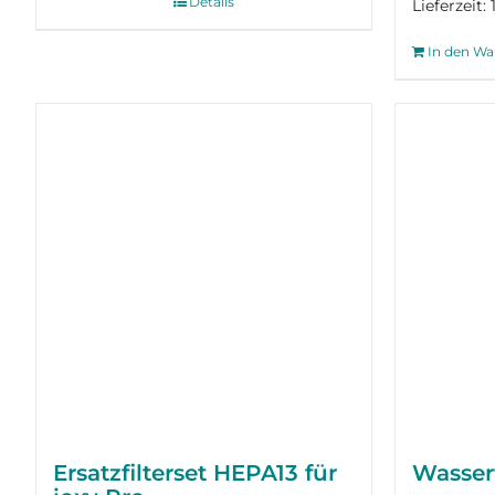
Details
Lieferzeit:
In den Wa
Ersatzfilterset HEPA13 für
Wasserf