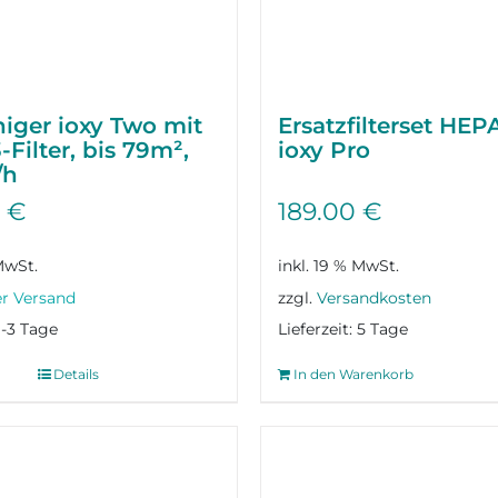
niger ioxy Two mit
Ersatzfilterset HEP
Filter, bis 79m²,
ioxy Pro
/h
0
€
189.00
€
MwSt.
inkl. 19 % MwSt.
zzgl.
Versandkosten
1-3 Tage
Lieferzeit:
5 Tage
Details
In den Warenkorb