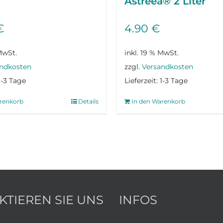
Astreea® 2 Liter
€
4.90
€
MwSt.
inkl. 19 % MwSt.
ndkosten
zzgl.
Versandkosten
1-3 Tage
Lieferzeit:
1-3 Tage
renkorb
Details
In den Warenkorb
KTIEREN SIE UNS
INFOS