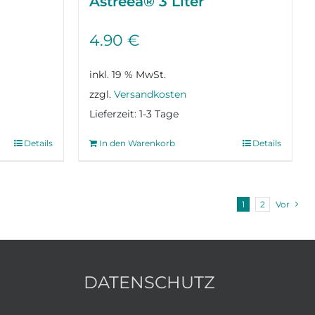
Astreea® 3 Liter
4.90
€
inkl. 19 % MwSt.
zzgl.
Versandkosten
Lieferzeit:
1-3 Tage
Details
In den Warenkorb
Details
1
2
Vor
DATENSCHUTZ