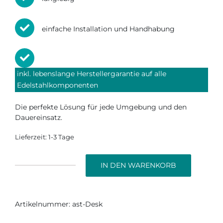
einfache Installation und Handhabung
inkl. lebenslange Herstellergarantie auf alle
Edelstahlkomponenten
Die perfekte Lösung für jede Umgebung und den
Dauereinsatz.
Lieferzeit:
1-3 Tage
IN DEN WARENKORB
Desinfektions­
spender
Desk
Menge
Artikelnummer:
ast-Desk