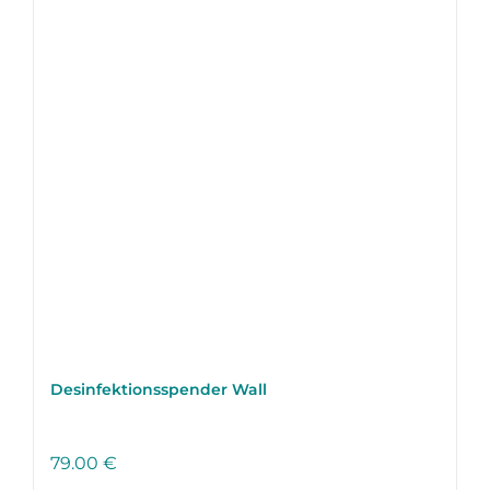
Desinfektions­spender Wall
79.00
€