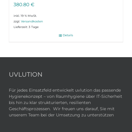
380.80
€
inkl. 19 % MwSt.
zzgl.
Versandkosten
Lieferzeit:
3 Tage
Details
UVLUTION
Für jedes Einsatzfeld entwickelt uvlution das passende
Hygienekonzept – von Raumhygiene über IT-Sicherheit
bis hin zu klar strukturierten, resilienten
Geschäftsprozessen. Wir freuen uns darauf, Sie mit
unserem Team bei der Umsetzung zu unterstützen