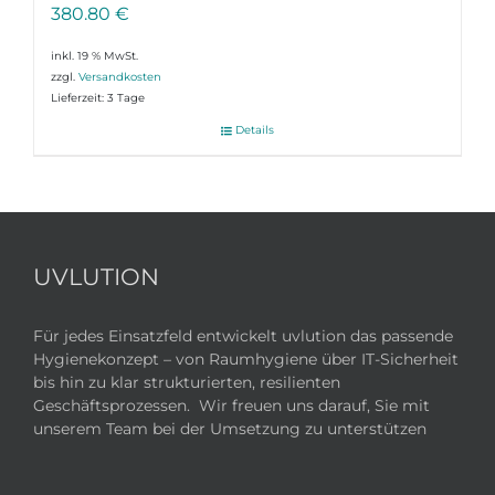
380.80
€
inkl. 19 % MwSt.
zzgl.
Versandkosten
Lieferzeit:
3 Tage
Details
UVLUTION
Für jedes Einsatzfeld entwickelt uvlution das passende
Hygienekonzept – von Raumhygiene über IT-Sicherheit
bis hin zu klar strukturierten, resilienten
Geschäftsprozessen. Wir freuen uns darauf, Sie mit
unserem Team bei der Umsetzung zu unterstützen