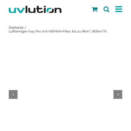
Skip
to
content
Startseite
Luftreiniger ioxy Pro mit HEPA14-Filter, bis zu 96m², 800m³/h