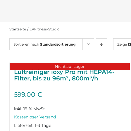
Startseite
LPFitness-Studio
Sortieren nach
Standardsortierung
Zeige
1
Nicht auf Lager
Luftreiniger ioxy Pro mit HEPA14-
Filter, bis zu 96m², 800m³/h
599.00
€
inkl. 19 % MwSt.
Lieferzeit:
1-3 Tage