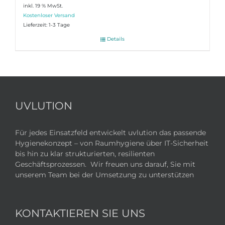
inkl. 19 % MwSt.
Lieferzeit:
1-3 Tage
Details
UVLUTION
Für jedes Einsatzfeld entwickelt uvlution das passende
Hygienekonzept – von Raumhygiene über IT-Sicherheit
bis hin zu klar strukturierten, resilienten
Geschäftsprozessen. Wir freuen uns darauf, Sie mit
unserem Team bei der Umsetzung zu unterstützen
KONTAKTIEREN SIE UNS