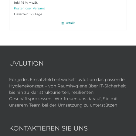
inkl. 19 % MwSt.
Lieferzeit:
1-3 Tage
Details
UVLUTION
Für jedes Einsatzfeld entwickelt uvlution das passende
Hygienekonzept – von Raumhygiene über IT-Sicherheit
bis hin zu klar strukturierten, resilienten
Geschäftsprozessen. Wir freuen uns darauf, Sie mit
unserem Team bei der Umsetzung zu unterstützen
KONTAKTIEREN SIE UNS